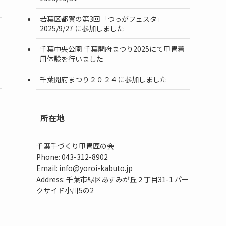
若葉区都賀の第3回「つっがフェスタ」
2025/9/27 に参加しました
千葉中央公園 千葉開府まつり2025にて甲冑着
用体験を行いました
千葉開府まつり２０２４に参加しました
る
所在地
千葉手づくり甲冑匠の会
Phone: 043-312-8902
Email: info@yoroi-kabuto.jp
Address: 千葉市緑区あすみが丘２丁目31-1 パー
クサイド小川5の2