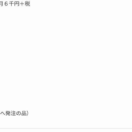
月６千円＋税
へ発注の品）